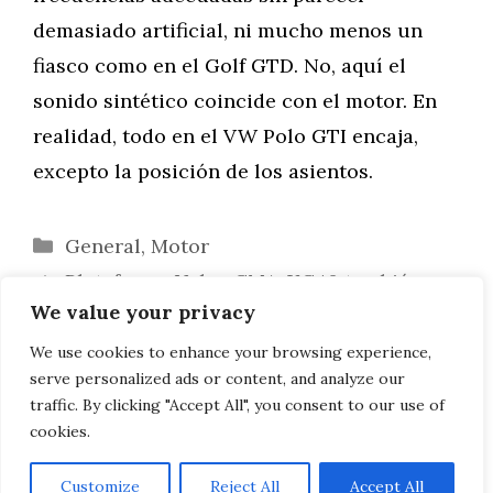
demasiado artificial, ni mucho menos un
fiasco como en el Golf GTD. No, aquí el
sonido sintético coincide con el motor. En
realidad, todo en el VW Polo GTI encaja,
excepto la posición de los asientos.
Categorías
General
,
Motor
Plataforma Volvo CMA: XC40 también
We value your privacy
como híbrido enchufable
Prueba Volvo XC90 D4: Potencia
We use cookies to enhance your browsing experience,
serve personalized ads or content, and analyze our
suficiente en un sueco
traffic. By clicking "Accept All", you consent to our use of
cookies.
Customize
Reject All
Accept All