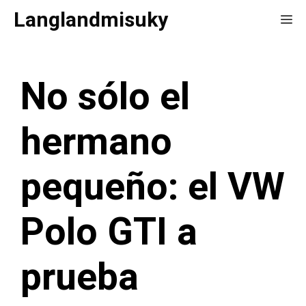
Saltar
Langlandmisuky
Me
al
contenido
No sólo el
hermano
pequeño: el VW
Polo GTI a
prueba