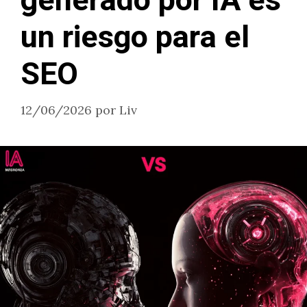
generado por IA es
un riesgo para el
SEO
12/06/2026
por
Liv