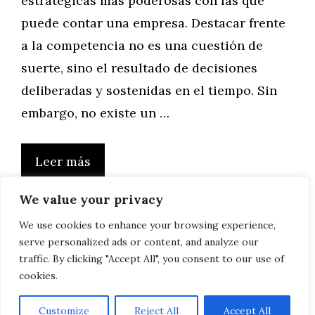
estratégicas más poderosas con las que
puede contar una empresa. Destacar frente
a la competencia no es una cuestión de
suerte, sino el resultado de decisiones
deliberadas y sostenidas en el tiempo. Sin
embargo, no existe un …
Leer más
We value your privacy
We use cookies to enhance your browsing experience,
serve personalized ads or content, and analyze our
Página
Página
Página
Página
←
Anterior
1
2
3
…
76
Siguiente
→
traffic. By clicking "Accept All", you consent to our use of
cookies.
Customize
Reject All
Accept All