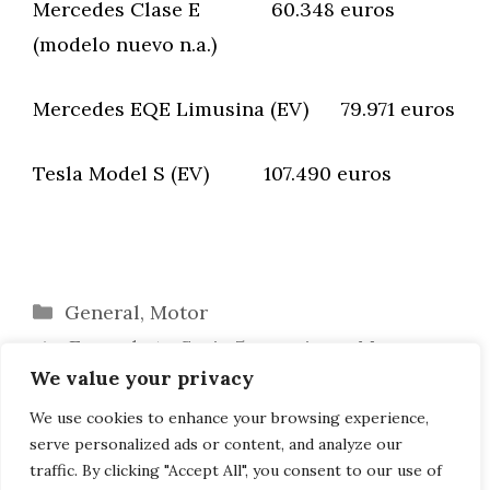
Mercedes Clase E 60.348 euros
(modelo nuevo n.a.)
Mercedes EQE Limusina (EV) 79.971 euros
Tesla Model S (EV) 107.490 euros
Categorías
General
,
Motor
¡Engorda tu Serie 5 con piezas M
We value your privacy
Performance!
BMW Neue Klasse está casi listo para la
We use cookies to enhance your browsing experience,
serve personalized ads or content, and analyze our
producción.
traffic. By clicking "Accept All", you consent to our use of