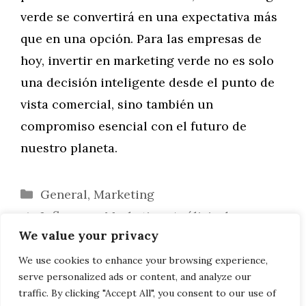
verde se convertirá en una expectativa más
que en una opción. Para las empresas de
hoy, invertir en marketing verde no es solo
una decisión inteligente desde el punto de
vista comercial, sino también un
compromiso esencial con el futuro de
nuestro planeta.
Categorías
General
,
Marketing
Influencer Marketing: Análisis de su
We value your privacy
Eficacia y Mejores Prácticas
Inteligencia Artificial en Publicidad:
We use cookies to enhance your browsing experience,
serve personalized ads or content, and analyze our
Cambiando las Reglas del Juego
traffic. By clicking "Accept All", you consent to our use of