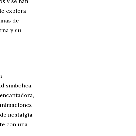
os y se han
lo explora
rmas de
erna y su
n
ad simbólica.
 encantadora,
, animaciones
de nostalgia
nte con una