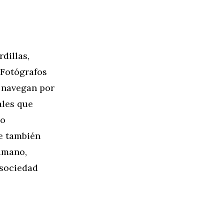
dillas,
 Fotógrafos
 navegan por
ales que
lo
ue también
humano,
 sociedad