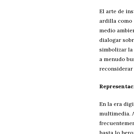
El arte de in
ardilla como
medio ambient
dialogar sobr
simbolizar la
a menudo busc
reconsiderar
Representac
En la era dig
multimedia. A
frecuentement
hasta lo hero