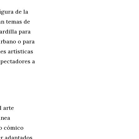
igura de la
an temas de
ardilla para
urbano o para
es artísticas
spectadores a
l arte
ínea
lo cómico
ser adaptados