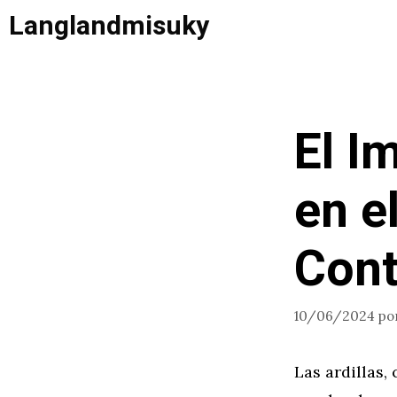
Saltar
Langlandmisuky
al
contenido
El I
en e
Con
10/06/2024
po
Las ardillas