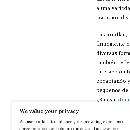
a una varieda
tradicional y
Las ardillas,
firmemente e
diversas form
también refle
interacción h
encantando y
pequeños de 
¿Buscas
dibu
We value your privacy
Categorías
Familia
,
Gen
We use cookies to enhance your browsing experience,
Dominando el
serve personalized ads or content, and analyze our
Cómo los Dib