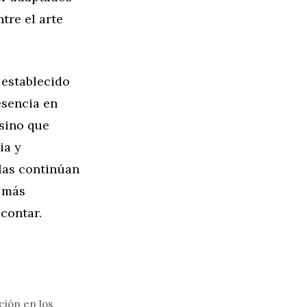
tre el arte
 establecido
esencia en
 sino que
ia y
llas continúan
 más
contar.
ción en los