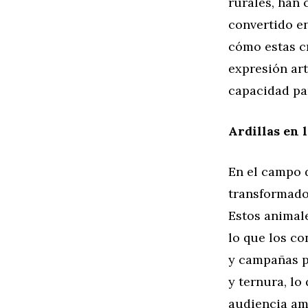
rurales, han
convertido en
cómo estas c
expresión art
capacidad par
Ardillas en 
En el campo d
transformado 
Estos animal
lo que los co
y campañas p
y ternura, l
audiencia amp