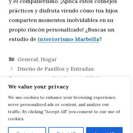
y el compañerismo. ¡Aplica estos consejos
prácticos y disfruta viendo cómo tus hijos
comparten momentos inolvidables en su
propio rincón personalizado! ¿Buscas un
estudio de
interiorismo Marbella
?
Categorías
General
,
Hogar
Diseño de Pasillos y Entradas:
Estrategias para Brindar una Cálida
We value your privacy
Bienvenida
Nutrición y Hidratación para Tours en
We use cookies to enhance your browsing experience,
serve personalized ads or content, and analyze our
Moto: Mantén tu Energía en la Carretera
traffic. By clicking "Accept All", you consent to our use of
cookies.