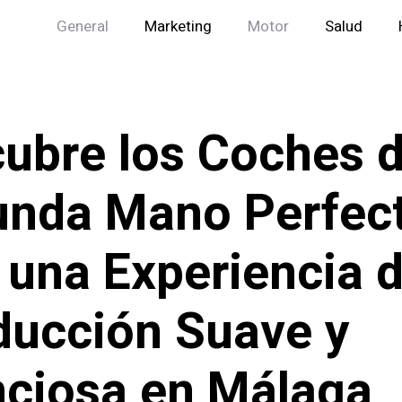
General
Marketing
Motor
Salud
ubre los Coches 
nda Mano Perfec
 una Experiencia 
ucción Suave y
nciosa en Málaga