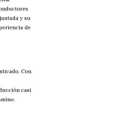
conductores
justada y su
periencia de
isticado. Con
ducción casi
amino.