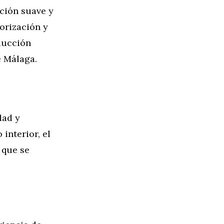
ción suave y
norización y
ducción
e Málaga.
dad y
interior, el
 que se