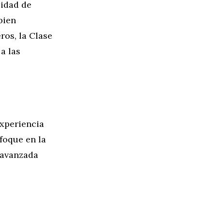
lidad de
bien
ros, la Clase
a las
experiencia
foque en la
u avanzada