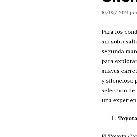
16/05/2024
po
Para los con
sin sobresalt
segunda mano
para explorar
suaves carre
y silenciosa
selección de
una experien
Toyota
El Toyota Ca