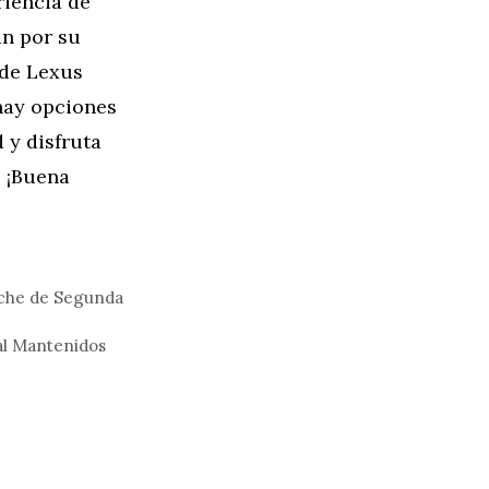
riencia de
an por su
 de Lexus
hay opciones
 y disfruta
! ¡Buena
oche de Segunda
al Mantenidos