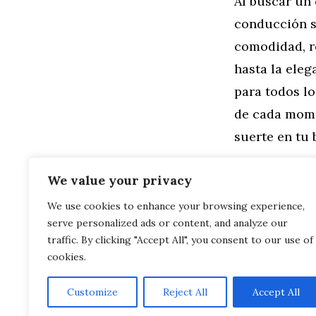
Al buscar un
conducción s
comodidad, r
hasta la ele
para todos lo
de cada mome
suerte en tu
Categorías
General
,
Mo
We value your privacy
Descubre Có
We use cookies to enhance your browsing experience,
Mano en Málag
serve personalized ads or content, and analyze our
Consejos Es
en Málaga
traffic. By clicking "Accept All", you consent to our use of
cookies.
Customize
Reject All
Accept All