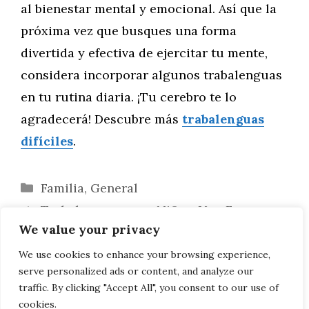
al bienestar mental y emocional. Así que la
próxima vez que busques una forma
divertida y efectiva de ejercitar tu mente,
considera incorporar algunos trabalenguas
en tu rutina diaria. ¡Tu cerebro te lo
agradecerá! Descubre más
trabalenguas
difíciles
.
Categorías
Familia
,
General
Trabalenguas para Niños: Una Forma
We value your privacy
Divertida de Aprender Palabras Nuevas
Trabalenguas en Otros Idiomas: Desafíos
We use cookies to enhance your browsing experience,
serve personalized ads or content, and analyze our
Lingüísticos Alrededor del Mundo
traffic. By clicking "Accept All", you consent to our use of
cookies.