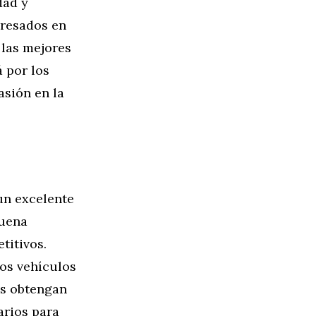
dad y
eresados en
 las mejores
á por los
asión en la
un excelente
buena
titivos.
los vehículos
es obtengan
arios para