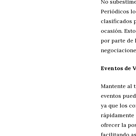
No subestimes
Periódicos l
clasificados 
ocasión. Est
por parte de 
negociaciones
Eventos de V
Mantente al t
eventos pued
ya que los c
rápidamente e
ofrecer la po
facilitando a