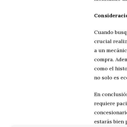
Consideraci
Cuando busqu
crucial reali
a un mecánico
compra. Adem
como el histo
no solo es ec
En conclusió
requiere paci
concesionario
estarás bien