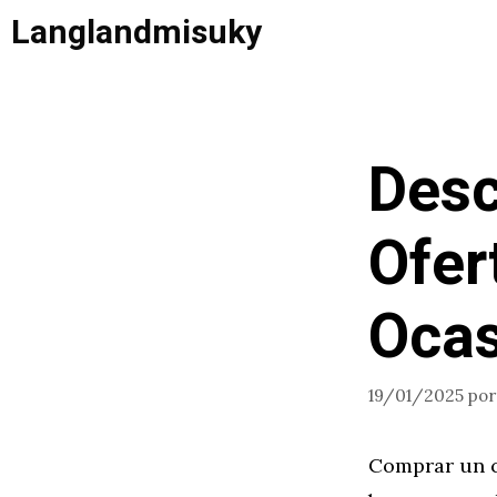
Saltar
Langlandmisuky
al
contenido
Desc
Ofer
Ocas
19/01/2025
po
Comprar un c