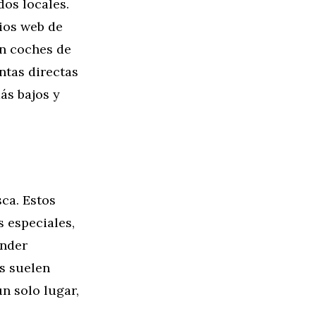
dos locales.
ios web de
en coches de
ntas directas
ás bajos y
ca. Estos
 especiales,
ender
es suelen
n solo lugar,