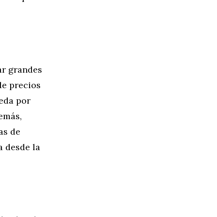
ar grandes
de precios
ueda por
demás,
as de
a desde la