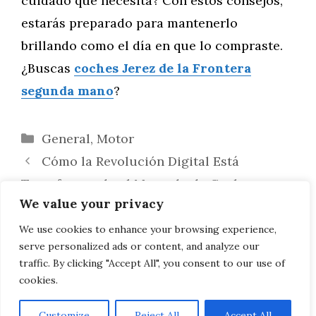
cuidado que necesita? Con estos consejos,
estarás preparado para mantenerlo
brillando como el día en que lo compraste.
¿Buscas
coches Jerez de la Frontera
segunda mano
?
Categorías
General
,
Motor
Cómo la Revolución Digital Está
Transformando el Mercado de Coches
We value your privacy
Usados en Jerez de la Frontera
Descubre los Modelos de Coches Usados
We use cookies to enhance your browsing experience,
serve personalized ads or content, and analyze our
Más Icónicos en Jerez de la Frontera
traffic. By clicking "Accept All", you consent to our use of
cookies.
Customize
Reject All
Accept All