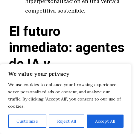
hiperpersonalización en una ventaja
competitiva sostenible.
El futuro
inmediato: agentes
de IA y
We value your privacy
personalización
We use cookies to enhance your browsing experience,
predictiva
serve personalized ads or content, and analyze our
traffic. By clicking "Accept All", you consent to our use of
cookies.
A medida que la IA y el
machine learning
Customize
Reject All
Accept All
continúan evolucionando, el marketing de