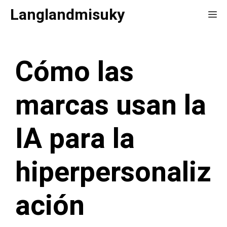
Saltar
Langlandmisuky
Me
al
contenido
Cómo las
marcas usan la
IA para la
hiperpersonaliz
ación