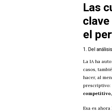
Las c
clave
el per
1. Del anális
La IA ha aut
casos, tambi
hacer, al men
prescriptivo:
competitivo, 
Esa es ahora 