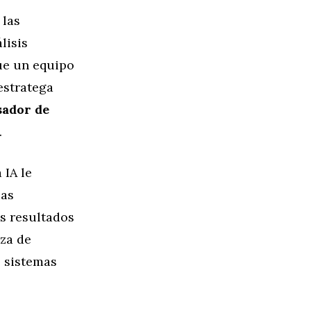
 las
lisis
ue un equipo
estratega
sador de
.
 IA le
ias
os resultados
eza de
s sistemas