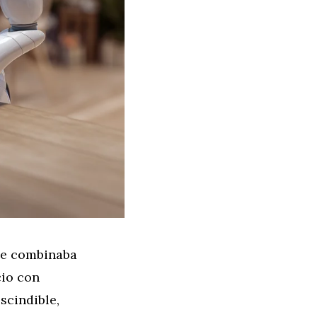
que combinaba
cio con
scindible,