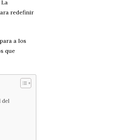
. La
para redefinir
para a los
os que
 del