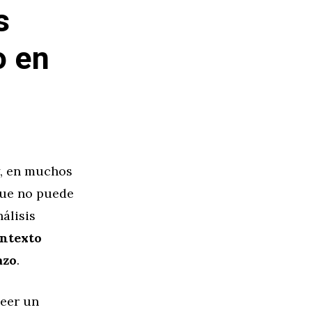
s
o en
y, en muchos
que no puede
nálisis
ontexto
azo
.
leer un