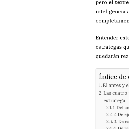
pero
el terr
inteligencia 
completament
Entender este
estrategas qu
quedarán rez
Índice de
El antes y 
Las cuatro 
estratega
1. Del a
2. De e
3. De e
4. De r