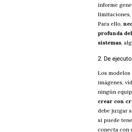
informe gener
limitaciones,
Para ello,
nec
profunda de
sistemas
, al
2. De ejecuto
Los modelos d
imágenes, víd
ningún equip
crear con cr
debe juzgar s
si puede ten
conecta con e