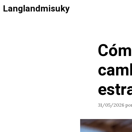
Saltar
Langlandmisuky
al
contenido
Cómo
camb
estr
31/05/2026
po