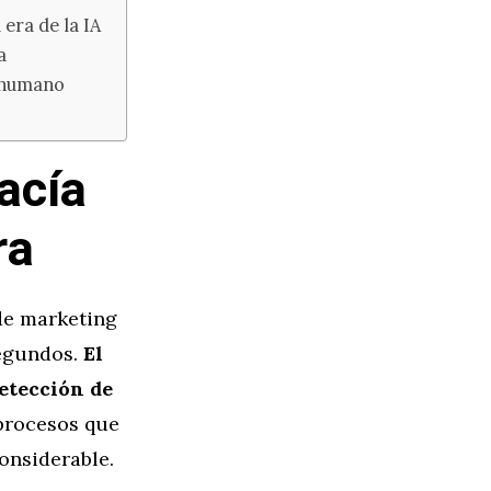
era de la IA
a
a humano
acía
ra
de marketing
segundos.
El
detección de
procesos que
onsiderable.