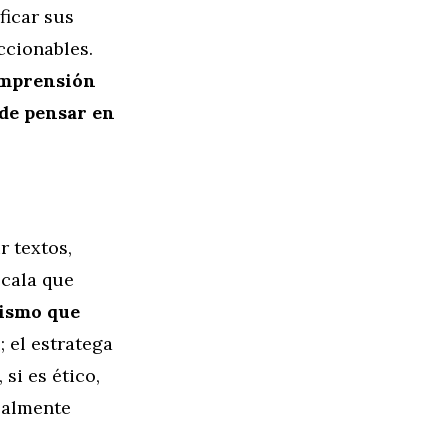
ficar sus
ccionables.
omprensión
de pensar en
r textos,
scala que
mismo que
; el estratega
si es ético,
ealmente