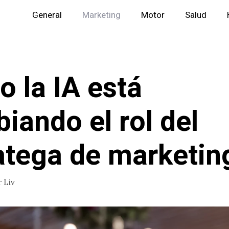
General
Marketing
Motor
Salud
 la IA está
iando el rol del
atega de marketin
r
Liv