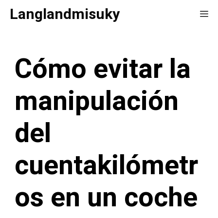
Saltar
Langlandmisuky
Me
al
contenido
Cómo evitar la
manipulación
del
cuentakilómetr
os en un coche