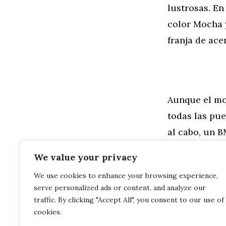
lustrosas. En
color Mocha 
franja de ace
Aunque el mo
todas las pue
al cabo, un 
equipamiento
We value your privacy
We use cookies to enhance your browsing experience,
Categorías
General
,
Mo
serve personalized ads or content, and analyze our
Brasil: BMW 
Informe de 
traffic. By clicking "Accept All", you consent to our use of
cookies.