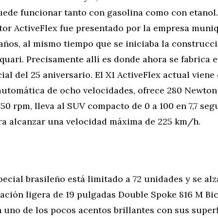
uede funcionar tanto con gasolina como con etanol.
r ActiveFlex fue presentado por la empresa muni
años, al mismo tiempo que se iniciaba la construcci
quari. Precisamente allí es donde ahora se fabrica e
al del 25 aniversario. El X1 ActiveFlex actual viene
automática de ocho velocidades, ofrece 280 Newton
.250 rpm, lleva al SUV compacto de 0 a 100 en 7,7 se
ara alcanzar una velocidad máxima de 225 km/h.
ecial brasileño está limitado a 72 unidades y se alz
eación ligera de 19 pulgadas Double Spoke 816 M Bi
uno de los pocos acentos brillantes con sus superf