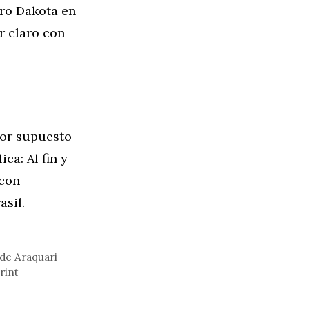
ero Dakota en
r claro con
por supuesto
ca: Al fin y
 con
sil.
 de Araquari
rint