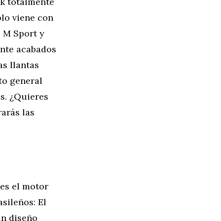
k totalmente
ólo viene con
e M Sport y
ente acabados
as llantas
to general
s. ¿Quieres
arás las
 es el motor
sileños: El
un diseño