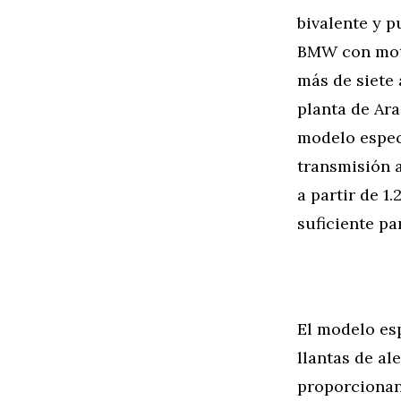
bivalente y p
BMW con moto
más de siete 
planta de Ara
modelo especi
transmisión 
a partir de 1
suficiente p
El modelo esp
llantas de al
proporcionan 