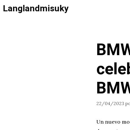
Saltar
Langlandmisuky
al
contenido
BMW
cele
BMW 
22/04/2023
p
Un nuevo mod