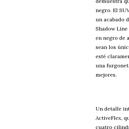
demuestra qu
negro. El SU
un acabado d
Shadow Line 
en negro de al
sean los únic
esté clarame
una furgonet
mejores.
Un detalle in
ActiveFlex, q
cuatro cilind