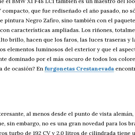
e el BMW X1 F48 LCI también es un maestro del loo
V compacto, que fue rediseñado el año pasado, no s
e pintura Negro Zafiro, sino también con el paquet
con características ampliadas. Los riñones, totalm
to brillo, hacen que los faros, las luces traseras y l
os elementos luminosos del exterior y que el aspec
nte dominado por el más oscuro de todos los colore
a de ocasión? En
furgonetas Crestanevada
encontr
teresante, al menos desde el punto de vista alemán,
ue, sin embargo, no es una gran novedad para los bra
ros turbo de 192 CV y 2,0 litros de cilindrada tiene 