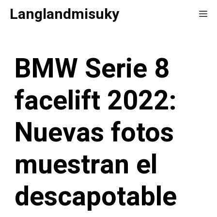
Saltar
Langlandmisuky
Me
al
contenido
BMW Serie 8
facelift 2022:
Nuevas fotos
muestran el
descapotable