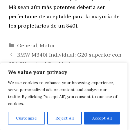
M8 sean aún más potentes debería ser
perfectamente aceptable para la mayoría de
los propietarios de un 840i.
Categorías
General
,
Motor
BMW M340i Individual: G20 superior con
374 CV en Azul San Marino
We value your privacy
Pieter Nota, miembro del consejo de
administración de BMW: La época de
We use cookies to enhance your browsing experience,
serve personalized ads or content, and analyze our
dominio de Tesla ha terminado
traffic. By clicking "Accept All", you consent to our use of
cookies.
Customize
Reject All
Accept All
AVISO LEGAL, POLITICA DE PRIVACIDAD, COOKIES