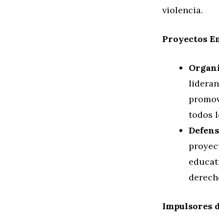
violencia.
Proyectos E
Organi
lideran
promov
todos l
Defens
proyec
educati
derech
Impulsores d