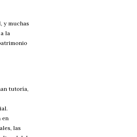
l, y muchas
a la
 patrimonio
an tutoría,
al.
n en
les, las