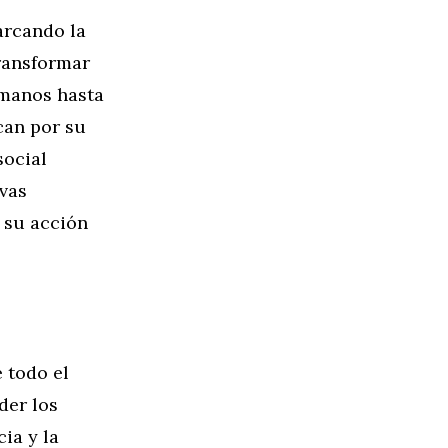
arcando la
transformar
umanos hasta
can por su
social
ivas
 su acción
e todo el
der los
ia y la