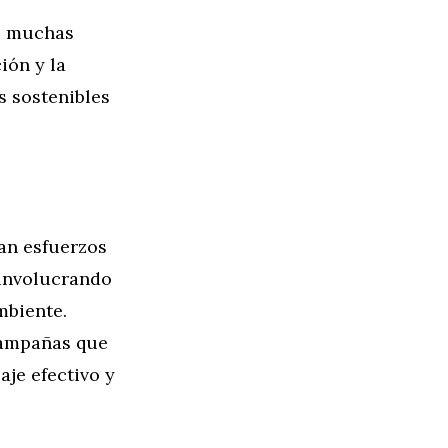
a, muchas
ión y la
s sostenibles
ran esfuerzos
 involucrando
mbiente.
campañas que
aje efectivo y