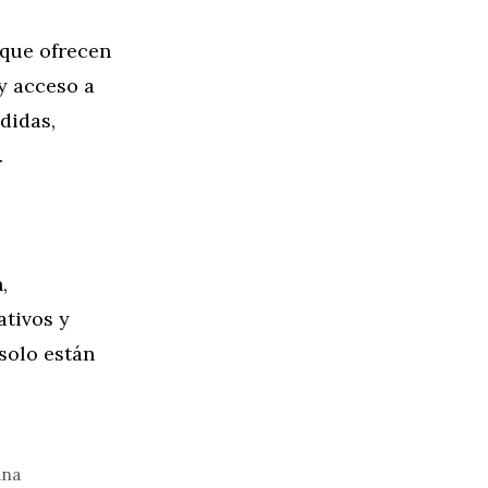
s que ofrecen
y acceso a
didas,
.
,
ativos y
 solo están
ana