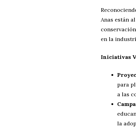
Reconociendo
Anas están al
conservación 
en la industri
Iniciativas 
Proyec
para p
a las 
Campañ
educan 
la ado