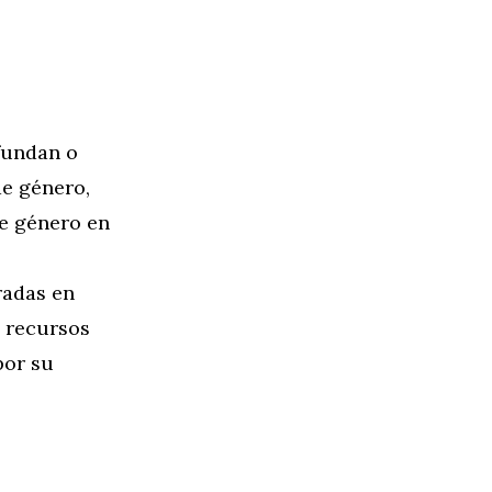
fundan o
de género,
de género en
radas en
y recursos
por su