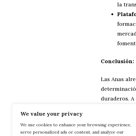
la tra
Plata
formac
mercad
foment
Conclusión:
Las Anas alr
determinación
duraderos. A 
mejorando la
We value your privacy
We use cookies to enhance your browsing experience,
Categorías
Familia
,
Gen
serve personalized ads or content, and analyze our
Ana en la P