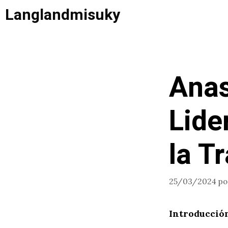
Saltar
Langlandmisuky
al
contenido
Anas
Lide
la T
25/03/2024
p
Introducció