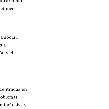
ultural del
ciones.
a social,
s a
ón y el
 centradas en
problemas
n inclusiva y