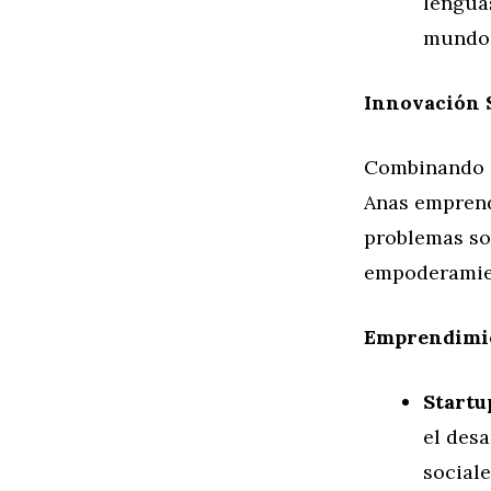
lenguas
mundo 
Innovación 
Combinando cr
Anas emprend
problemas soc
empoderamie
Emprendimie
Startu
el des
sociale